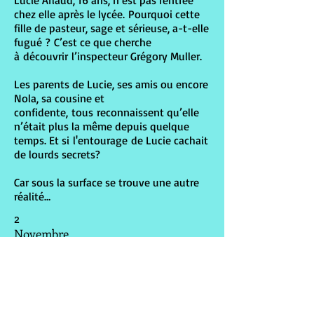
Lucie Arlaud, 16 ans, n’est pas rentrée
chez elle après le lycée. Pourquoi cette
fille de pasteur, sage et sérieuse, a-t-elle
fugué ? C’est ce que cherche
à découvrir l’inspecteur Grégory Muller.
Les parents de Lucie, ses amis ou encore
Nola, sa cousine et
confidente, tous reconnaissent qu’elle
n’était plus la même depuis quelque
temps. Et si l'entourage de Lucie cachait
de lourds secrets?
Car sous la surface se trouve une autre
réalité…
2
Novembre
2015
Le petit deuxième arrive!
Mon second roman pour adolescents sortira
en mars 2016 chez Oskar Editeur!