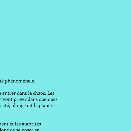
sité phénoménale.
à entrer dans le chaos. Les
t vont priver dans quelques
cité, plongeant la planète
ent et les autorités
ions de se poser en