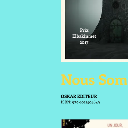
Prix
Elbakin.net
2017
Nous Som
OSKAR EDITEUR
ISBN: 979-1021404649