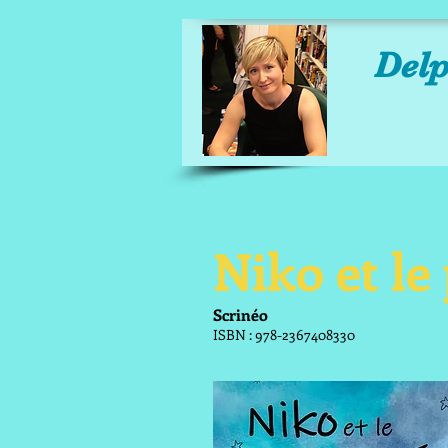
Del
Niko et l
Scrinéo
ISBN : 978-2367408330