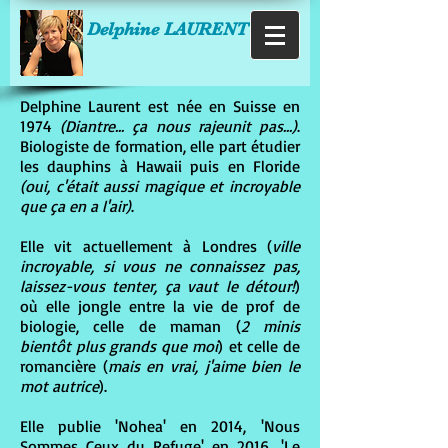
Delphine LAURENT
Delphine Laurent est née en Suisse en
1974
(Diantre... ça nous rajeunit pas...)
.
Biologiste de formation, elle part étudier
les dauphins à Hawaii puis en Floride
(oui, c'était aussi magique et incroyable
que ça en a l'air)
.
Elle vit actuellement à Londres (
ville
incroyable, si vous ne connaissez pas,
laissez-vous tenter, ça vaut le détour!
)
où elle jongle entre la vie de prof de
biologie, celle de maman (
2 minis
bientôt plus grands que moi
) et celle de
romancière (
mais en vrai, j'aime bien le
mot autrice
).
Elle publie 'Nohea' en 2014, 'Nous
Sommes Ceux du Refuge' en 2016, 'Le